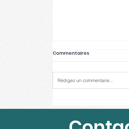
Commentaires
Rédigez un commentaire...
Comment aborder la
rentrée 2023 de manière
sereine : conseils d'une
Conta
coach de vie