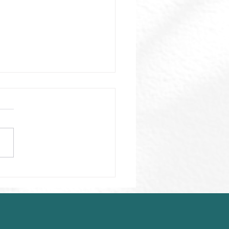
rastiner, je
rastine,
crastines-tu???