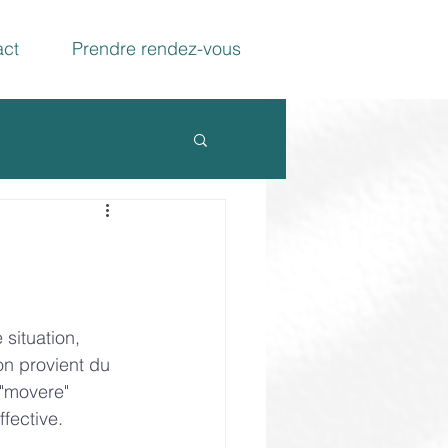
act
Prendre rendez-vous
situation, 
on provient du 
 "movere" 
fective.