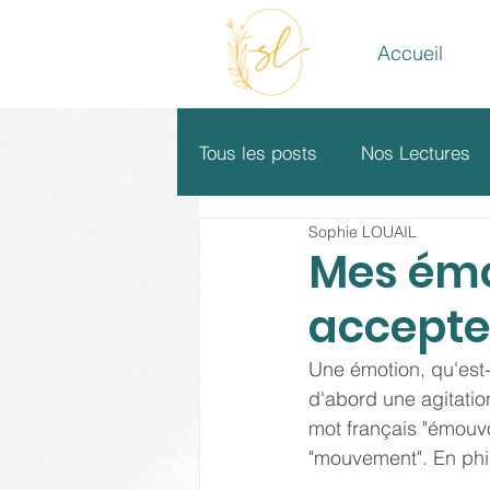
Accueil
Tous les posts
Nos Lectures
Sophie LOUAIL
Mes émoti
accepte..
Une émotion, qu'est-
d'abord une agitatio
mot français "émouvoi
"mouvement". En phil