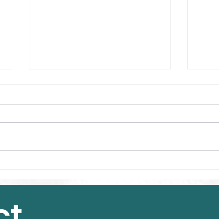
Notre cerveau sous le
Proc
soleil.....
proc
pro
ct