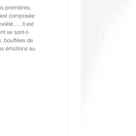
ns premières, 
le est composée 
té......Il est 
t se sont-t-
, bouffées de 
nos émotions au 