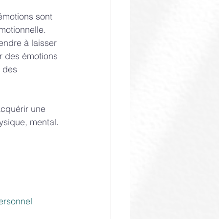
émotions sont 
motionnelle. 
endre à laisser 
ar des émotions 
 des 
cquérir une 
ysique, mental. 
ersonnel